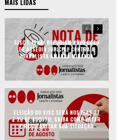
MAIS LIDAS
SJSC E FENAJ REPUDIAM NOVO CASO
DE ASSÉDIO JUDICIAL CONTRA A
JORNALISTA AMANDA MIRANDA
ELEIÇÃO DO SJSC SERÁ NOS DIAS 27
E 28 DE AGOSTO; SAIBA COMO VOTAR
E REGULARIZAR SUA SITUAÇÃO