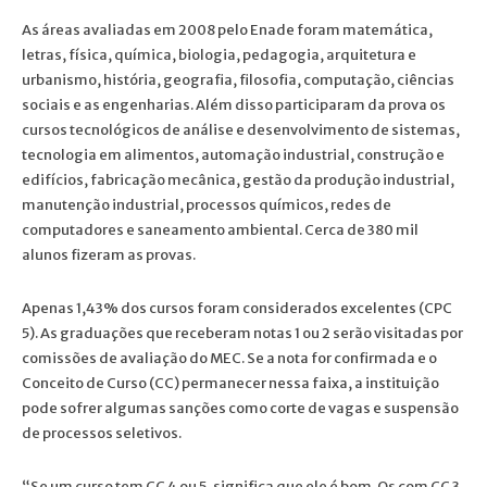
As áreas avaliadas em 2008 pelo Enade foram matemática,
letras, física, química, biologia, pedagogia, arquitetura e
urbanismo, história, geografia, filosofia, computação, ciências
sociais e as engenharias. Além disso participaram da prova os
cursos tecnológicos de análise e desenvolvimento de sistemas,
tecnologia em alimentos, automação industrial, construção e
edifícios, fabricação mecânica, gestão da produção industrial,
manutenção industrial, processos químicos, redes de
computadores e saneamento ambiental. Cerca de 380 mil
alunos fizeram as provas.
Apenas 1,43% dos cursos foram considerados excelentes (CPC
5). As graduações que receberam notas 1 ou 2 serão visitadas por
comissões de avaliação do MEC. Se a nota for confirmada e o
Conceito de Curso (CC) permanecer nessa faixa, a instituição
pode sofrer algumas sanções como corte de vagas e suspensão
de processos seletivos.
“Se um curso tem CC 4 ou 5, significa que ele é bom. Os com CC 3