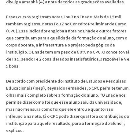
divulga amanhã (4) a nota de todos as graduações avaliadas.
Esses cursos registram notas 1 ou 2 no Enade. Mais de 1,5 mil
também registrou notas 1 ou 2 no Conceito Preliminar de Curso
(CPC). Esse indicador engloba a nota no Enade e outros fatores
que contribuem para a qualidade da formação do aluno, com o
corpo docente, a infraestrtura e o projeto pedagógico da
instituição. O Enade tem um peso de 60% no CPC. O conceito vai
de 1 a 5, sendo 1 e 2 considerados insatisfatórios, 3 razoável e 4 e
5 bons.
De acordo com presidente do Instituto de Estudos e Pesquisas
Educacionais (Inep), Reynaldo Fernandes, o CPC permite ter um
olhar mais completo sobre a formação do aluno. “O Enade nos
permite dizer como foi que esse aluno saiu da universidade,
mas não mensura como foi que ele entrou e quanto isso
infleuncia na nota. Já o CPC pode dizer qual foi a contribuição da
instituição para aquele resultado, para a formação do aluno”,
explicou.