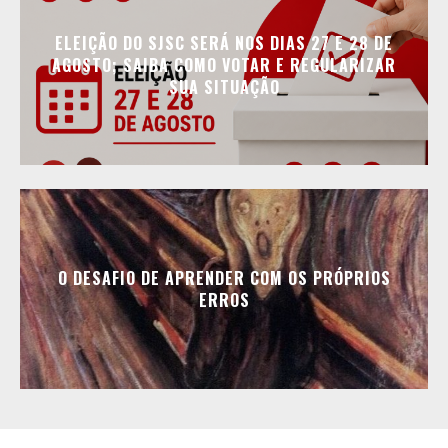
ELEIÇÃO DO SJSC SERÁ NOS DIAS 27 E 28 DE
AGOSTO; SAIBA COMO VOTAR E REGULARIZAR
SUA SITUAÇÃO
O DESAFIO DE APRENDER COM OS PRÓPRIOS
ERROS