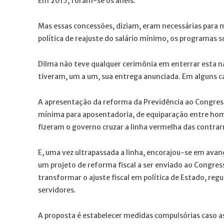
Em 2015, foram-se os anéis.
Mas essas concessões, diziam, eram necessárias para ma
política de reajuste do salário mínimo, os programas so
Dilma não teve qualquer cerimônia em enterrar esta n
tiveram, um a um, sua entrega anunciada. Em alguns ca
A apresentação da reforma da Previdência ao Congres
mínima para aposentadoria, de equiparação entre hom
fizeram o governo cruzar a linha vermelha das contrar
E, uma vez ultrapassada a linha, encorajou-se em ava
um projeto de reforma fiscal a ser enviado ao Congres
transformar o ajuste fiscal em política de Estado, re
servidores.
A proposta é estabelecer medidas compulsórias caso a