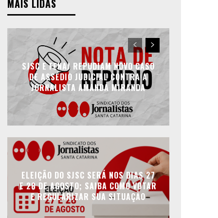
MAIS LIDAS
SJSC E FENAJ REPUDIAM NOVO CASO
DE ASSÉDIO JUDICIAL CONTRA A
JORNALISTA AMANDA MIRANDA
ELEIÇÃO DO SJSC SERÁ NOS DIAS 27
E 28 DE AGOSTO; SAIBA COMO VOTAR
E REGULARIZAR SUA SITUAÇÃO