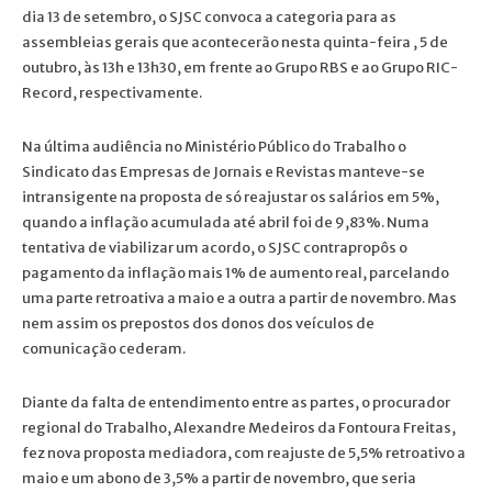
dia 13 de setembro, o SJSC convoca a categoria para as
assembleias gerais que acontecerão nesta quinta-feira , 5 de
outubro, às 13h e 13h30, em frente ao Grupo RBS e ao Grupo RIC-
Record, respectivamente.
Na última audiência no Ministério Público do Trabalho o
Sindicato das Empresas de Jornais e Revistas manteve-se
intransigente na proposta de só reajustar os salários em 5%,
quando a inflação acumulada até abril foi de 9,83%. Numa
tentativa de viabilizar um acordo, o SJSC contrapropôs o
pagamento da inflação mais 1% de aumento real, parcelando
uma parte retroativa a maio e a outra a partir de novembro. Mas
nem assim os prepostos dos donos dos veículos de
comunicação cederam.
Diante da falta de entendimento entre as partes, o procurador
regional do Trabalho, Alexandre Medeiros da Fontoura Freitas,
fez nova proposta mediadora, com reajuste de 5,5% retroativo a
maio e um abono de 3,5% a partir de novembro, que seria