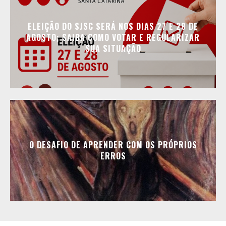
ELEIÇÃO DO SJSC SERÁ NOS DIAS 27 E 28 DE
AGOSTO; SAIBA COMO VOTAR E REGULARIZAR
SUA SITUAÇÃO
O DESAFIO DE APRENDER COM OS PRÓPRIOS
ERROS