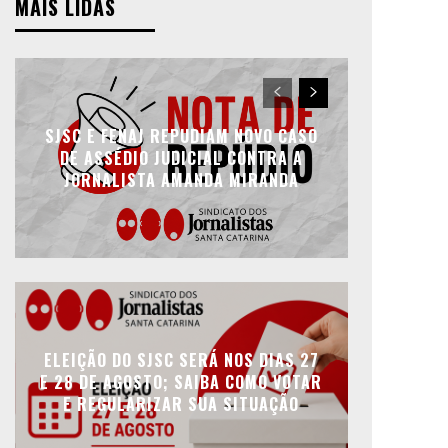
MAIS LIDAS
SJSC E FENAJ REPUDIAM NOVO CASO
DE ASSÉDIO JUDICIAL CONTRA A
JORNALISTA AMANDA MIRANDA
ELEIÇÃO DO SJSC SERÁ NOS DIAS 27
E 28 DE AGOSTO; SAIBA COMO VOTAR
E REGULARIZAR SUA SITUAÇÃO