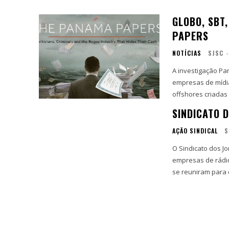
GLOBO, SBT
PAPERS
NOTÍCIAS
SJSC
-
A investigação Pa
empresas de mídia
offshores criadas
SINDICATO 
AÇÃO SINDICAL
S
O Sindicato dos Jo
empresas de rádio 
se reuniram para d