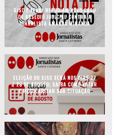
SJSC E FENAJ REPUDIAM NOVO CASO
DE ASSÉDIO JUDICIAL CONTRA A
JORNALISTA AMANDA MIRANDA
ELEIÇÃO DO SJSC SERÁ NOS DIAS 27
E 28 DE AGOSTO; SAIBA COMO VOTAR
E REGULARIZAR SUA SITUAÇÃO