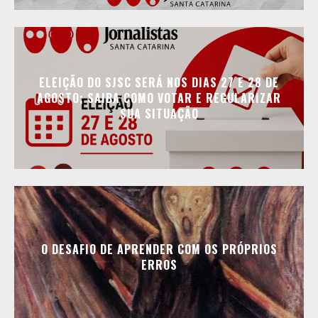
ELEIÇÃO DO SJSC SERÁ NOS DIAS 27 E 28 DE
AGOSTO; SAIBA COMO VOTAR E REGULARIZAR
SUA SITUAÇÃO
O DESAFIO DE APRENDER COM OS PRÓPRIOS
ERROS