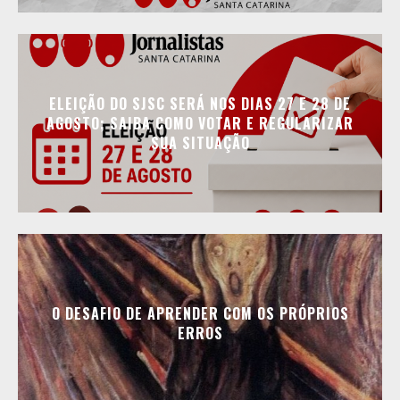
ELEIÇÃO DO SJSC SERÁ NOS DIAS 27 E 28 DE
AGOSTO; SAIBA COMO VOTAR E REGULARIZAR
SUA SITUAÇÃO
O DESAFIO DE APRENDER COM OS PRÓPRIOS
ERROS