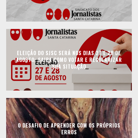
ELEIÇÃO DO SJSC SERÁ NOS DIAS 27 E 28 DE
AGOSTO; SAIBA COMO VOTAR E REGULARIZAR
SUA SITUAÇÃO
O DESAFIO DE APRENDER COM OS PRÓPRIOS
ERROS