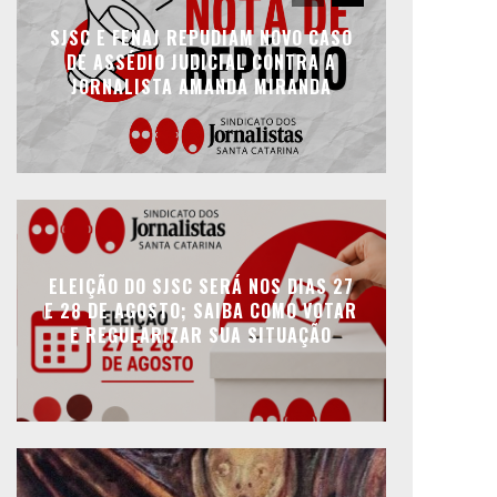
SJSC E FENAJ REPUDIAM NOVO CASO
DE ASSÉDIO JUDICIAL CONTRA A
JORNALISTA AMANDA MIRANDA
ELEIÇÃO DO SJSC SERÁ NOS DIAS 27
E 28 DE AGOSTO; SAIBA COMO VOTAR
E REGULARIZAR SUA SITUAÇÃO