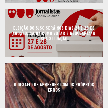
ELEIÇÃO DO SJSC SERÁ NOS DIAS 27 E 28 DE
AGOSTO; SAIBA COMO VOTAR E REGULARIZAR
SUA SITUAÇÃO
O DESAFIO DE APRENDER COM OS PRÓPRIOS
ERROS