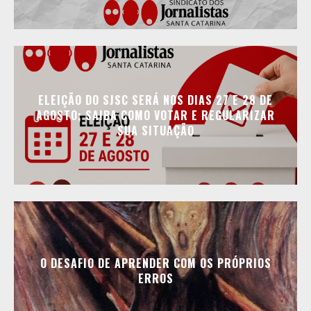
ELEIÇÃO DO SJSC SERÁ NOS DIAS 27 E 28 DE
AGOSTO; SAIBA COMO VOTAR E REGULARIZAR
SUA SITUAÇÃO
O DESAFIO DE APRENDER COM OS PRÓPRIOS
ERROS