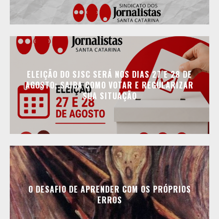
ELEIÇÃO DO SJSC SERÁ NOS DIAS 27 E 28 DE
AGOSTO; SAIBA COMO VOTAR E REGULARIZAR
SUA SITUAÇÃO
O DESAFIO DE APRENDER COM OS PRÓPRIOS
ERROS