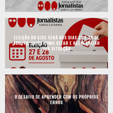
ELEIÇÃO DO SJSC SERÁ NOS DIAS 27 E 28 DE
AGOSTO; SAIBA COMO VOTAR E REGULARIZAR
SUA SITUAÇÃO
O DESAFIO DE APRENDER COM OS PRÓPRIOS
ERROS